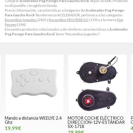
Comprar
Acelerador Peg Perego Para Gaucho Rock´In
por
30,00
€
. Producto
no disponible, recogida en tienda.
Precio, información, características e imágenes de
Acelerador Peg Perego
Para Gaucho Rock´In
referencia ACELERADOR, pertenece a las categorías
Recambios juguetes
(282) y
Recambios PEG PEREGO
(119) y a la marca
Peg
Perego
(146).
Encuentra productos relacionados y de similares características a
Acelerador
Peg Perego Para Gaucho Rock´In
en "Recambios juguetes".
WEELYE 2.4
MOTOR COCHE ELÉCTRICO
Pequeño interruptor 
DIRECCIÓN-12V-ESTÁNDAR
ON/OFF, 2 pines
SX-1718
4,99€
29,99€