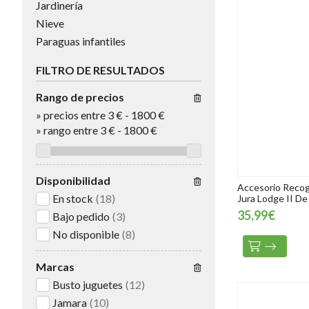
Jardinería
Nieve
Paraguas infantiles
FILTRO DE RESULTADOS
Rango de precios
»
precios entre 3 €
-
1800 €
»
rango entre
3
€
-
1800
€
Disponibilidad
Accesorio Recog
En stock
(18)
Jura Lodge II D
35,99€
Bajo pedido
(3)
No disponible
(8)
Marcas
Busto juguetes
(12)
Jamara
(10)