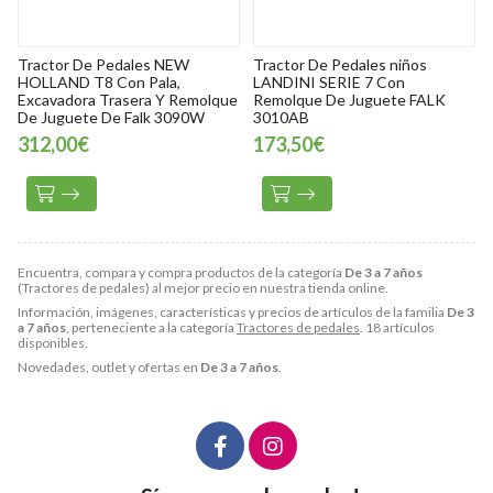
Tractor De Pedales NEW
Tractor De Pedales niños
HOLLAND T8 Con Pala,
LANDINI SERIE 7 Con
Excavadora Trasera Y Remolque
Remolque De Juguete FALK
De Juguete De Falk 3090W
3010AB
312,00€
173,50€
Encuentra, compara y compra productos de la categoría
De 3 a 7 años
(Tractores de pedales) al mejor precio en nuestra tienda online.
Información, imágenes, características y precios de artículos de la familia
De 3
a 7 años
, perteneciente a la categoría
Tractores de pedales
. 18 artículos
disponibles.
Novedades, outlet y ofertas en
De 3 a 7 años
.