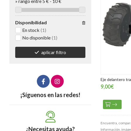
»
rango entre
5
€
-
10
€
Disponibilidad
En stock
(1)
No disponible
(1)
aplicar filtro
Eje delantero tr
9,00€
¡Síguenos en las redes!
Encuentra, compara
¿Necesitas ayuda?
Información, imágene