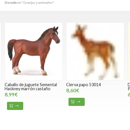
Dorada
en "Granjas y animales".
Caballo de juguete Semental
Cierva papo 53014
D
Hackney marrón castaño
P
8,60€
8,99€