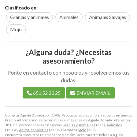
Clasificado en:
Granjas y animales
Animales
Animales Salvajes
Mojo
¿Alguna duda? ¿Necesitas
asesoramiento?
Ponte en contacto con nosotros y resolveremos tus
dudas.
651 52 23 25
ENVIAR EMAIL
Comprar
Aguila Dorada
por
7,50
€
. Producto no disponible, recogida en tienda.
Precio, información, características e imágenes de
Aguila Dorada
referencia
381051, pertenece a las categorías
Granjas y animales
(1611),
Animales
(1508) y
Animales Salvajes
(351) y a la marca
Mojo
(329).
Encuentra productos relacionados y de similares características a
Aguila