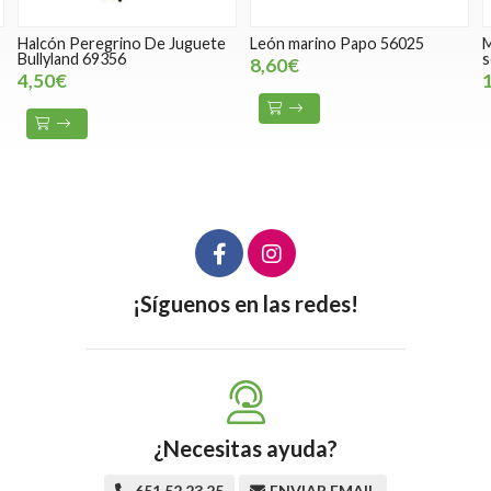
Halcón Peregrino De Juguete
León marino Papo 56025
M
Bullyland 69356
s
8,60€
4,50€
¡Síguenos en las redes!
¿Necesitas ayuda?
651 52 23 25
ENVIAR EMAIL