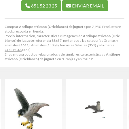
651 52 23 25
ENVIAR EMAIL
Comprar
Antilope africano (Orix blanco) de juguete
por
7,95
€
. Producto en
stock, recogida en tienda.
Precio, información, características e imágenes de
Antilope africano (Orix
blanco) de juguete
referencia 88637, pertenece a las categorías
Granjas y
animales
(1611),
Animales
(1508) y
Animales Salvajes
(351) y a la marca
COLLECTA
(564).
Encuentra productos relacionados y de similares características a
Antilope
africano (Orix blanco) de juguete
en "Granjas y animales".