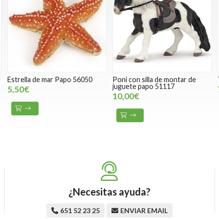
Estrella de mar Papo 56050
Poni con silla de montar de
juguete papo 51117
5,50€
10,00€
¿Necesitas ayuda?
651 52 23 25
ENVIAR EMAIL