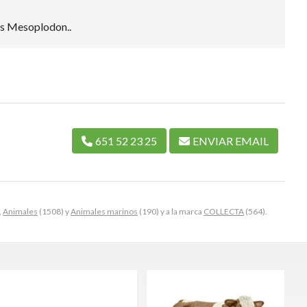
os Mesoplodon..
651 52 23 25
ENVIAR EMAIL
,
Animales
(1508) y
Animales marinos
(190) y a la marca
COLLECTA
(564).