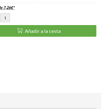
de
7,26
€
*
Añadir a la cesta