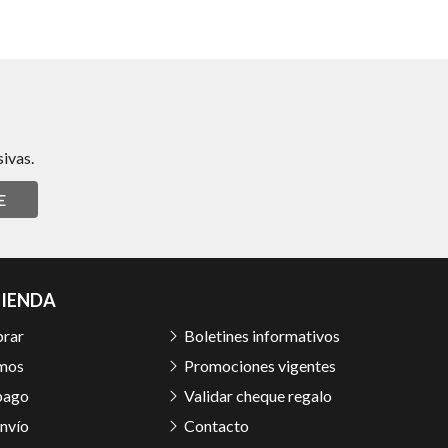
ivas.
E
TIENDA
rar
Boletines informativos
mos
Promociones vigentes
pago
Validar cheque regalo
nvío
Contacto