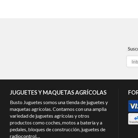
Susc
JUGUETES Y MAQUETAS AGRÍCOLAS
FO
Busto Juguetes somos una tienda de juguetes y
maquetas agrícolas. Contamos con una amplia
variedad de juguetes agrícolas y otros
productos como coches, motos a batería y a
pedales, bloques de construcción, juguetes de
radiocontrol…