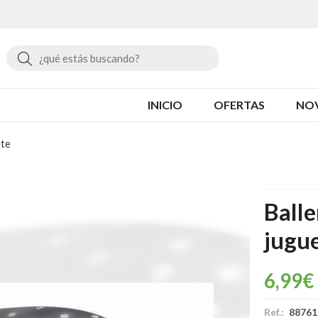
Buscar
INICIO
OFERTAS
NO
ete
Balle
jugu
6,99
€
Ref.:
88761