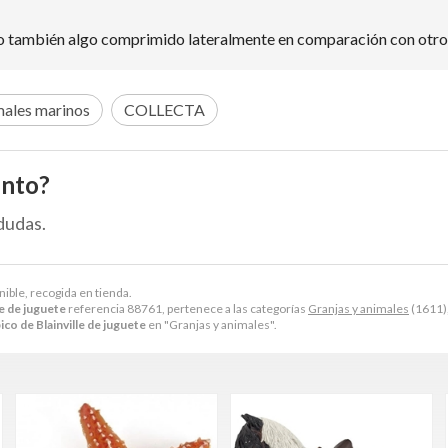
 pero también algo comprimido lateralmente en comparación con otr
ales marinos
COLLECTA
ento?
dudas.
nible, recogida en tienda.
le de juguete
referencia 88761, pertenece a las categorías
Granjas y animales
(1611)
ico de Blainville de juguete
en "Granjas y animales".