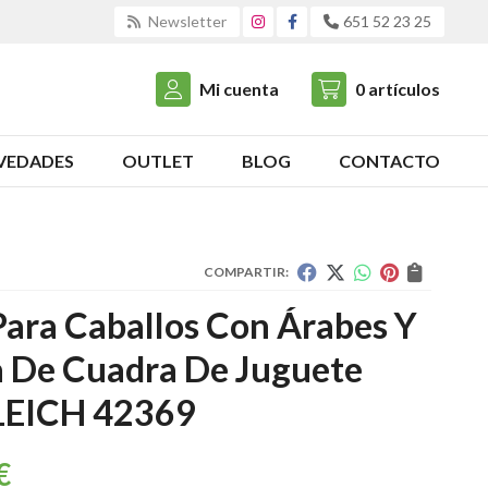
Newsletter
651 52 23 25
Mi cuenta
0
artículos
VEDADES
OUTLET
BLOG
CONTACTO
COMPARTIR:
Para Caballos Con Árabes Y
 De Cuadra De Juguete
EICH 42369
€