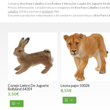
Comprar
Box Para Caballos Con Árabes Y Moza De Cuadra De Juguete SC
Precio, información, características e imágenes de
Box Para Caballos Con Á
caballos
(234) y a la marca
Schleich
(96).
Encuentra productos relacionados y de similares características a
Box Para C
Conejo Liebre De Juguete
Leona papo 50028
Bullyland 64359
8,55€
3,50€