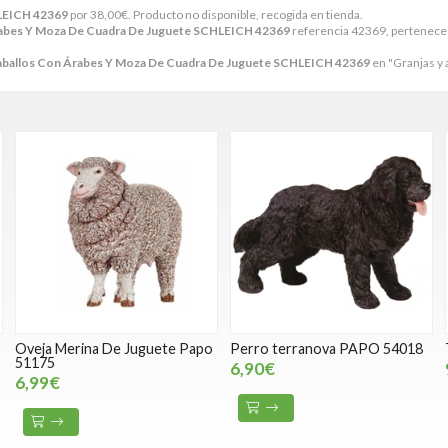
HLEICH 42369
por
38,00
€
. Producto no disponible, recogida en tienda.
rabes Y Moza De Cuadra De Juguete SCHLEICH 42369
referencia 42369, pertenece 
aballos Con Árabes Y Moza De Cuadra De Juguete SCHLEICH 42369
en "Granjas y 
Oveja Merina De Juguete Papo
Perro terranova PAPO 54018
51175
6,90€
6,99€