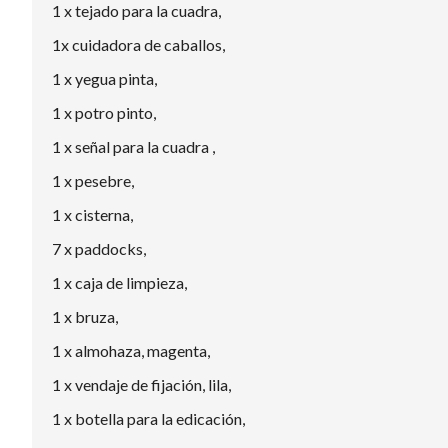
1 x tejado para la cuadra,
1x cuidadora de caballos,
1 x yegua pinta,
1 x potro pinto,
1 x señal para la cuadra ,
1 x pesebre,
1 x cisterna,
7 x paddocks,
1 x caja de limpieza,
1 x bruza,
1 x almohaza, magenta,
1 x vendaje de fijación, lila,
1 x botella para la edicación,