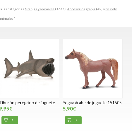
a las categorías
Granjas y animales
(1611),
Accesorios granja
(49) y
Mundo
animales".
Tiburón peregrino de juguete
Yegua árabe de juguete 151505
9,95€
5,90€