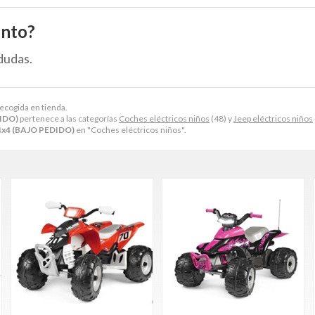
ento?
dudas.
recogida en tienda.
DIDO)
pertenece a las categorías
Coches eléctricos niños
(48) y
Jeep eléctricos niños
4x4 (BAJO PEDIDO)
en "Coches eléctricos niños".