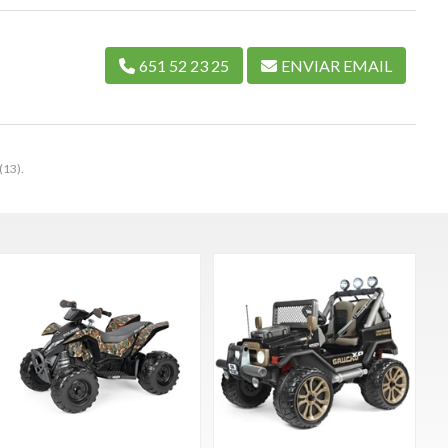
651 52 23 25
ENVIAR EMAIL
(13).