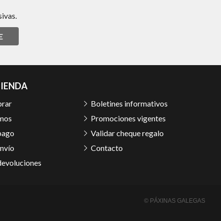
ivas.
E
TIENDA
rar
Boletines informativos
mos
Promociones vigentes
pago
Validar cheque regalo
nvío
Contacto
devoluciones
© PÁXINAS GALEGAS