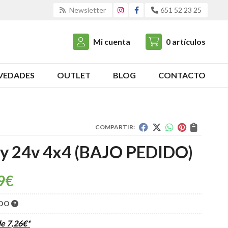
Newsletter
651 52 23 25
Mi cuenta
0
artículos
VEDADES
OUTLET
BLOG
CONTACTO
COMPARTIR:
y 24v 4x4 (BAJO PEDIDO)
9
€
IDO
de
7,26
€
*