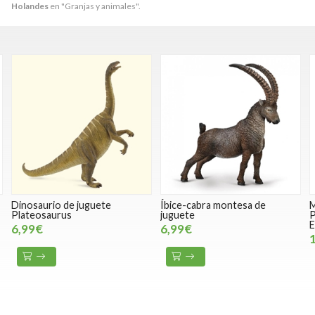
Holandes
en "Granjas y animales".
Dinosaurio de juguete
Íbice-cabra montesa de
M
Plateosaurus
juguete
P
E
6,99€
6,99€