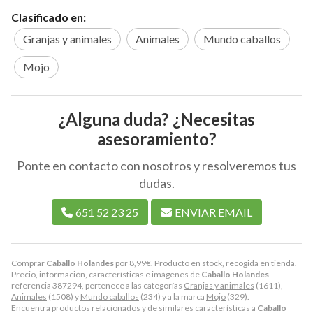
Clasificado en:
Granjas y animales
Animales
Mundo caballos
Mojo
¿Alguna duda? ¿Necesitas
asesoramiento?
Ponte en contacto con nosotros y resolveremos tus
dudas.
651 52 23 25
ENVIAR EMAIL
Comprar
Caballo Holandes
por
8,99
€
. Producto en stock, recogida en tienda.
Precio, información, características e imágenes de
Caballo Holandes
referencia 387294, pertenece a las categorías
Granjas y animales
(1611),
Animales
(1508) y
Mundo caballos
(234) y a la marca
Mojo
(329).
Encuentra productos relacionados y de similares características a
Caballo