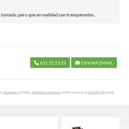
 tostado, pero que en realidad son transparentes.
651 52 23 25
ENVIAR EMAIL
),
Animales
(1508) y
Animales marinos
(190) y a la marca
COLLECTA
(564).