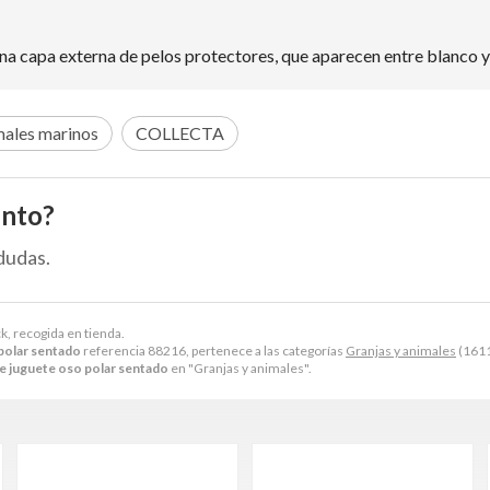
 una capa externa de pelos protectores, que aparecen entre blanco y
ales marinos
COLLECTA
ento?
dudas.
k, recogida en tienda.
polar sentado
referencia 88216, pertenece a las categorías
Granjas y animales
(1611
e juguete oso polar sentado
en "Granjas y animales".