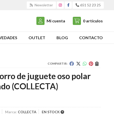
Newsletter
651 52 23 25
Mi cuenta
0
artículos
VEDADES
OUTLET
BLOG
CONTACTO
COMPARTIR:
rro de juguete oso polar
ado
(COLLECTA)
Marca:
COLLECTA
EN STOCK