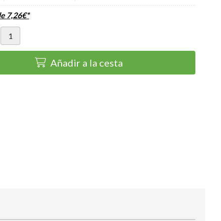
de
7,26
€
*
Añadir a la cesta