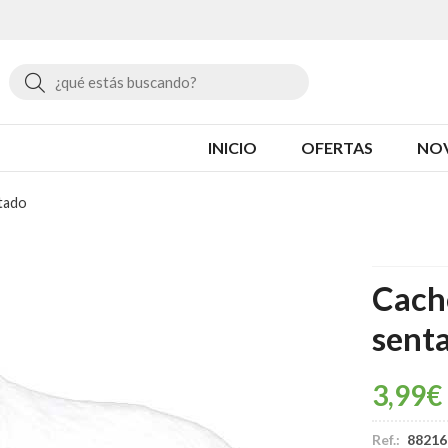
Buscar
INICIO
OFERTAS
NO
tado
Cacho
sent
3,99
€
Ref.:
88216