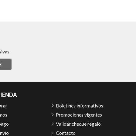
ivas.
E
TIENDA
rar
Boletines informativos
mos
Promociones vigentes
pago
Validar cheque regalo
nvío
Contacto