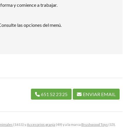
aforma y comience a trabajar.
Consulte las opciones del menú.
651 52 23 25
ENVIAR EMAIL
animales
(1611) y
Accesorios granja
(49) y a la marca
Brushwood Toys
(13).