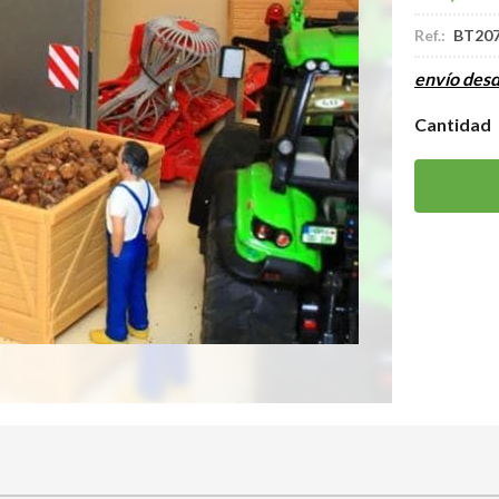
Ref.:
BT20
envío des
Cantidad