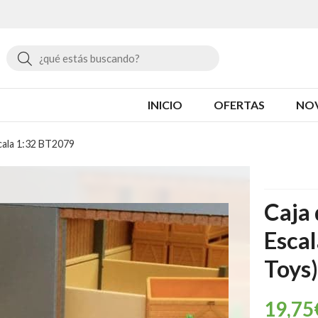
Buscar
INICIO
OFERTAS
NO
cala 1:32 BT2079
Caja
Esca
Toys)
19,75