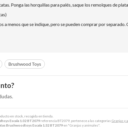
atas. Ponga las horquillas para palés, saque los remolques de plat
tas)
idos a menos que se indique, pero se pueden comprar por separado. 
Brushwood Toys
ento?
dudas.
oducto en stock, recogida en tienda.
dtoys Escala 1:32 BT2079
referencia BT2079, pertenece a las categorías
Granjas y 
tatas Brushwoodtoys Escala 1:32 BT2079
en "Granjas y animales".