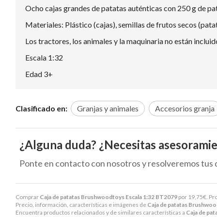
Ocho cajas grandes de patatas auténticas con 250 g de pat
Materiales: Plástico (cajas), semillas de frutos secos (pata
Los tractores, los animales y la maquinaria no están inclu
Escala 1:32
Edad 3+
Clasificado en:
Granjas y animales
Accesorios granja
¿Alguna duda? ¿Necesitas asesorami
Ponte en contacto con nosotros y resolveremos tus 
Comprar
Caja de patatas Brushwoodtoys Escala 1:32 BT2079
por
19,75
€
. Pr
Precio, información, características e imágenes de
Caja de patatas Brushwoo
Encuentra productos relacionados y de similares características a
Caja de pa