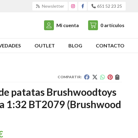
Newsletter
651 52 23 25
Mi cuenta
0
artículos
VEDADES
OUTLET
BLOG
CONTACTO
COMPARTIR:
 de patatas Brushwoodtoys
la 1:32 BT2079
(Brushwood
€