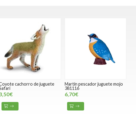
Coyote cachorro de juguete
Martín pescador juguete mojo
Safari
381116
3,50€
6,70€