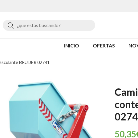
Buscar
INICIO
OFERTAS
NO
asculante BRUDER 02741
Cami
cont
0274
50,35