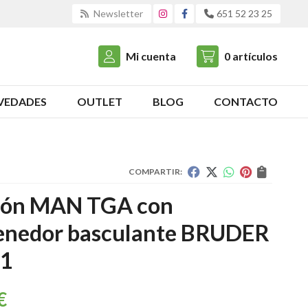
Newsletter
651 52 23 25
Mi cuenta
0
artículos
VEDADES
OUTLET
BLOG
CONTACTO
COMPARTIR:
ón MAN TGA con
enedor basculante BRUDER
1
€