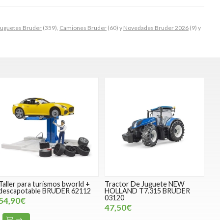
Juguetes Bruder
(359),
Camiones Bruder
(60) y
Novedades Bruder 2026
(9) y
Taller para turismos bworld +
Tractor De Juguete NEW
descapotable BRUDER 62112
HOLLAND T7.315 BRUDER
03120
54,90€
47,50€