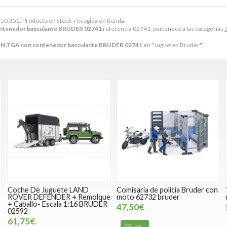
r
50,35
€
. Producto en stock, recogida en tienda.
tenedor basculante BRUDER 02741
referencia 02741, pertenece a las categorías
N TGA con contenedor basculante BRUDER 02741
en "Juguetes Bruder".
Coche De Juguete LAND
Comisaría de policía Bruder con
ROVER DEFENDER + Remolque
moto 62732 bruder
+ Caballo- Escala 1:16 BRUDER
47,50€
02592
61,75€