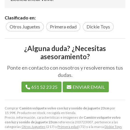
Clasificado en:
Otros Juguetes
Primera edad
Dickie Toys
¿Alguna duda? ¿Necesitas
asesoramiento?
Ponte en contacto con nosotros y resolveremos tus
dudas.
651 52 23 25
ENVIAR EMAIL
Comprar
Camión volquete volvo con luz y sonido de juguete 23cm
por
15,99
€
. Producto en stock, recogida en tienda.
Precio, información, características e imágenes de
Camión volquete volvo
con luz y sonido de juguete 23cm
referencia 203723007, pertenece a las
categorías
Otros Juguetes
(217) y
Primera edad
(72) y a la marca
Dickie Toys