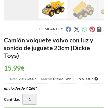
COMPARTIR:
Camión volquete volvo con luz y
sonido de juguete 23cm
(Dickie
Toys)
15,99
€
Ref.:
203723007
Marca:
Dickie Toys
EN STOCK
envío desde
7,26
€
*
Cantidad