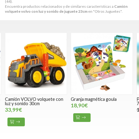
(44).
Encuentra productos relacionados y de similares características a
Camión
volquete volvo con luz y sonido de juguete 23cm
en "Otros Juguetes".
n
Camión VOLVO volquete con
Granja magnética goula
P
luz y sonido 30cm
7
18,90€
33,99€