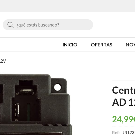
Buscar
INICIO
OFERTAS
NO
12V
Cent
AD 1
24,99
Ref.:
JR17