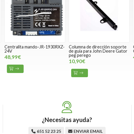
Centralita mando-JR-1930RXZ-
Columna de dirección soporte
24V
de guía para John Deere Gator
peg perego
48,99€
10,90€
¿Necesitas ayuda?
651 52 23 25
ENVIAR EMAIL