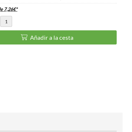
de
7,26
€
*
Añadir a la cesta