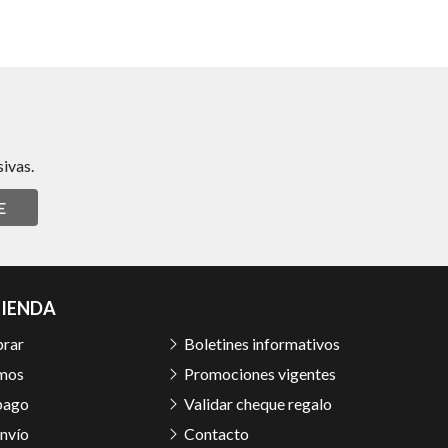
ivas.
E
TIENDA
rar
Boletines informativos
mos
Promociones vigentes
pago
Validar cheque regalo
nvío
Contacto