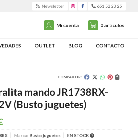
Newsletter
651 52 23 25
Mi cuenta
0
artículos
VEDADES
OUTLET
BLOG
CONTACTO
COMPARTIR:
ralita mando JR1738RX-
2V
(Busto juguetes)
€
38RX
Marca:
Busto juguetes
EN STOCK