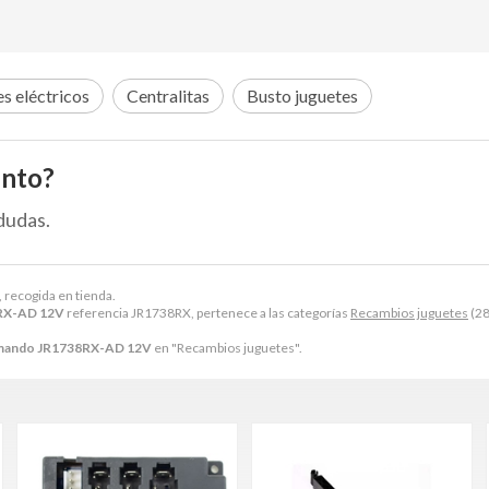
s eléctricos
Centralitas
Busto juguetes
ento?
dudas.
, recogida en tienda.
8RX-AD 12V
referencia JR1738RX, pertenece a las categorías
Recambios juguetes
(28
 mando JR1738RX-AD 12V
en "Recambios juguetes".