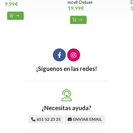
movil-Deluxe
D
9,99€
19,99€
¡Síguenos en las redes!
¿Necesitas ayuda?
651 52 23 25
ENVIAR EMAIL