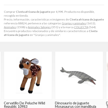
Comprar
Civeta africana de juguete
por
4,99
€
. Producto no disponible,
recogida en tienda.
Precio, información, características e imágenes de
Civeta africana de juguete
referencia 88824, pertenece a las categorías
Granjas y animales
(1611),
Animales
(1508) y
Animales Salvajes
(351) y a la marca
COLLECTA
(564).
Encuentra productos relacionados y de similares características a
Civeta
africana de juguete
en "Granjas y animales".
Cervatillo De Peluche Wild
Dinosaurio de juguete
D
Republic 10983
Mosasaurus con mandíbula
T