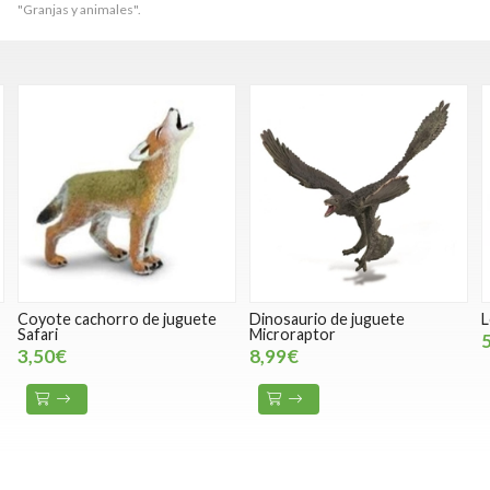
"Granjas y animales".
ete
Dinosaurio de juguete
Leon marino juguete safari
Microraptor
5,60€
8,99€