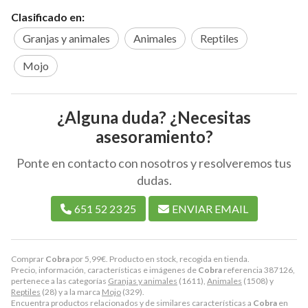
Clasificado en:
Granjas y animales
Animales
Reptiles
Mojo
¿Alguna duda? ¿Necesitas
asesoramiento?
Ponte en contacto con nosotros y resolveremos tus
dudas.
651 52 23 25
ENVIAR EMAIL
Comprar
Cobra
por
5,99
€
. Producto en stock, recogida en tienda.
Precio, información, características e imágenes de
Cobra
referencia 387126,
pertenece a las categorías
Granjas y animales
(1611),
Animales
(1508) y
Reptiles
(28) y a la marca
Mojo
(329).
Encuentra productos relacionados y de similares características a
Cobra
en