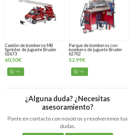
de bomberos MB
Parque de bomberos con
Camión De 
 de juguete Bruder
bombero de juguete Bruder
Juguete Con
62702
Escala 1:16
52,99€
71,00€
¿Alguna duda? ¿Necesitas
asesoramiento?
Ponte en contacto con nosotros y resolveremos tus
dudas.