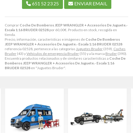
651 52 23 25
ENVIAR EMAIL
Comprar
Coche De Bomberos JEEP WRANGLER + Accesorios De Juguete.-
Escala 1:16 BRUDER 02528
por
60,00
€
. Producto en stock, recogida en
tienda.
Precio, información, características e imágenes de
Coche De Bomberos
JEEP WRANGLER + Accesorios De Juguete.- Escala 1:16 BRUDER 02528
referencia 02528, pertenece a las categorías
Juguetes Bruder
(359),
Coches
Bruder
(43) y
Vehículos de emergencia Bruder
(55) y a la marca
Bruder
(390).
Encuentra productos relacionados y de similares características a
Coche De
Bomberos JEEP WRANGLER + Accesorios De Juguete.- Escala 1:16
BRUDER 02528
en "Juguetes Bruder".