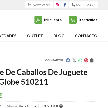
Newsletter
651 52 23 25
Mi cuenta
0
artículos
VEDADES
OUTLET
BLOG
CONTACTO
COMPARTIR:
e De Caballos De Juguete
 Globe 510211
€
1
Marca:
Kids Globe
EN STOCK