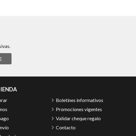
ivas.
E
TIENDA
rar
Boletines informativos
mos
Promociones vigentes
pago
Validar cheque regalo
nvío
Contacto