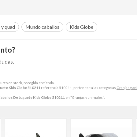
 y quad
Mundo caballos
Kids Globe
ento?
dudas.
ducto en stock, recogida en tienda.
uete Kids Globe 510211
referencia 510211, pertenece a las categorías
Granjas y a
aballos De Juguete Kids Globe 510211
en "Granjas y animales".