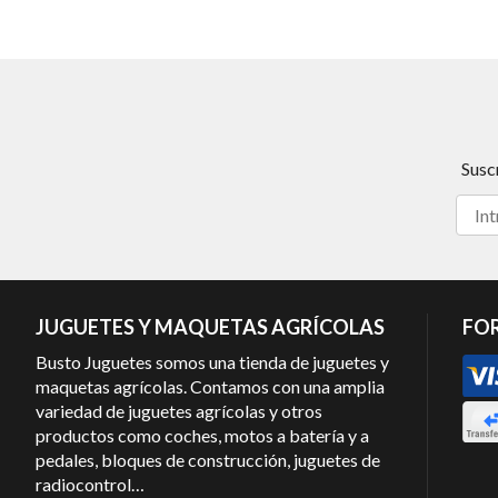
Susc
JUGUETES Y MAQUETAS AGRÍCOLAS
FO
Busto Juguetes somos una tienda de juguetes y
maquetas agrícolas. Contamos con una amplia
variedad de juguetes agrícolas y otros
productos como coches, motos a batería y a
pedales, bloques de construcción, juguetes de
radiocontrol…