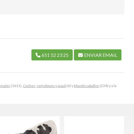
651 52 23 25
ENVIAR EMAIL
nimales
(1611),
Coches, remolques y quad
(6) y
Mundo caballos
(234) y a la