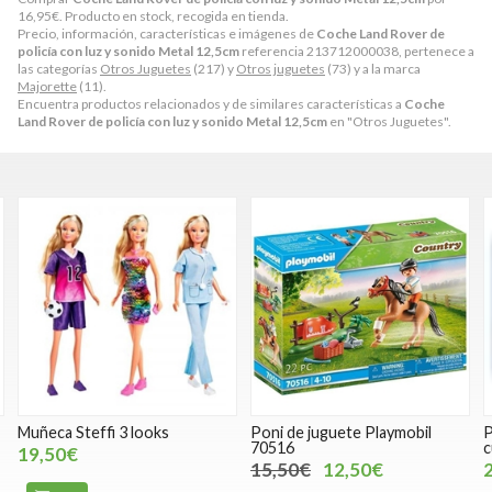
16,95
€
. Producto en stock, recogida en tienda.
Precio, información, características e imágenes de
Coche Land Rover de
policía con luz y sonido Metal 12,5cm
referencia 213712000038, pertenece a
las categorías
Otros Juguetes
(217) y
Otros juguetes
(73) y a la marca
Majorette
(11).
Encuentra productos relacionados y de similares características a
Coche
Land Rover de policía con luz y sonido Metal 12,5cm
en "Otros Juguetes".
Muñeca Steffi 3 looks
Poni de juguete Playmobil
P
70516
c
19,50€
15,50€
12,50€