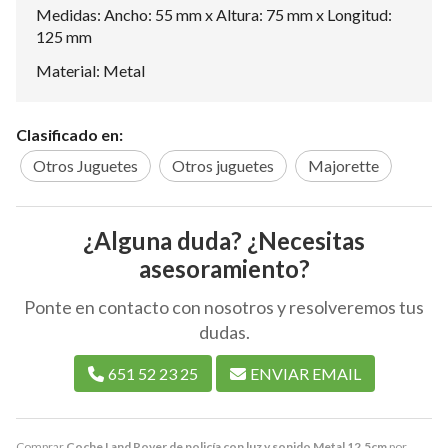
Medidas: Ancho: 55 mm x Altura: 75 mm x Longitud:
125 mm
Material: Metal
Clasificado en:
Otros Juguetes
Otros juguetes
Majorette
¿Alguna duda? ¿Necesitas
asesoramiento?
Ponte en contacto con nosotros y resolveremos tus
dudas.
651 52 23 25
ENVIAR EMAIL
Comprar
Coche Land Rover de policía con luz y sonido Metal 12,5cm
por