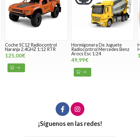
ol
Hormigonera De Juguete
Hormigonera Radiocontrol
TR
Radiocontrol Mercedes Benz
Huina 1:14 2.4GHz
Arocs Esc 1:24
125,00€
49,99€
¡Síguenos en las redes!