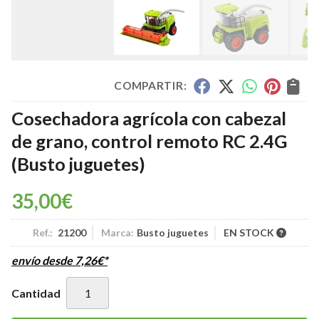
COMPARTIR:
Cosechadora agrícola con cabezal
de grano, control remoto RC 2.4G
(Busto juguetes)
35,00
€
Ref.:
21200
Marca:
Busto juguetes
EN STOCK
envío desde
7,26
€
*
Cantidad