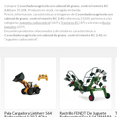
Comprar
Cosechadora agrícola con cabezal de grano, control remoto RC
2.4G
por
35,00
€
. Producto en stock, recogida en tienda.
Precio, información, características e imágenes de
Cosechadora agrícola con
cabezal de grano, control remoto RC 2.4G
referencia 21200, pertenece a las
categorías
Juguetes radiocontrol
(167) y
Tractores RC
(47) y a la marca
Busto
juguetes
(237).
Encuentra productos relacionados y de similares características a
Cosechadora agrícola con cabezal de grano, control remoto RC 2.4G
en
"Juguetes radiocontrol".
Pala Cargadora Liebherr 564
Rastrillo FENDT De Juguete
T
Radiocontrol 1:20 2,4Ghz
Radiocontrol Esc 1:16 JAMARA
r