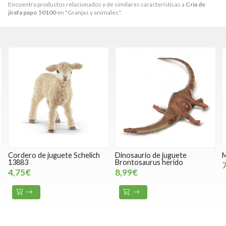
Encuentra productos relacionados y de similares características a
Cría de
jirafa papo 50100
en "Granjas y animales".
Cordero de juguete Schelich
Dinosaurio de juguete
M
13883
Brontosaurus herido
4,75€
8,99€