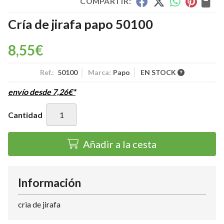
COMPARTIR:
Cría de jirafa papo 50100
8,55
€
Ref.:
50100
Marca:
Papo
EN STOCK
envío desde
7,26
€
*
Cantidad
Añadir a la cesta
Información
cria de jirafa