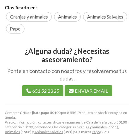
Clasificado en:
Granjas y animales
Animales
Animales Salvajes
Papo
¿Alguna duda? ¿Necesitas
asesoramiento?
Ponte en contacto con nosotros y resolveremos tus
dudas.
651 52 23 25
ENVIAR EMAIL
Comprar
Cría de jirafa papo 50100
por
8,55
€
. Producto en stock, recogida en
tienda.
Precio, información, características e imágenes de
Cría de jirafa papo 50100
referencia 50100, pertenece a las categorías
Granjas y animales
(1611),
Animales
(1508) y
Animales Salvajes
(351) y a la marca
Papo
(291).