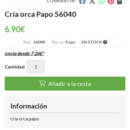
COMPARTIR:
Cría orca Papo 56040
6,90
€
Ref.:
56040
Marca:
Papo
EN STOCK
envío desde
7,26
€
*
Cantidad
Añadir a la cesta
Información
cria orca papo