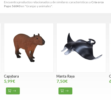
Encuentra productos relacionados y de similares características a
Cría orca
Papo 56040
en "Granjas y animales".
Capybara
Manta Raya
O
5,99€
7,50€