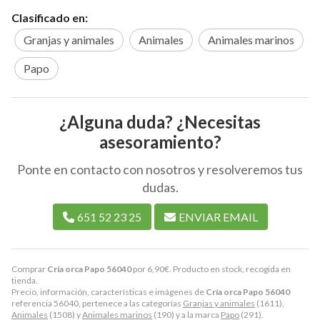
Clasificado en:
Granjas y animales
Animales
Animales marinos
Papo
¿Alguna duda? ¿Necesitas
asesoramiento?
Ponte en contacto con nosotros y resolveremos tus
dudas.
651 52 23 25
ENVIAR EMAIL
Comprar
Cría orca Papo 56040
por
6,90
€
. Producto en stock, recogida en
tienda.
Precio, información, características e imágenes de
Cría orca Papo 56040
referencia 56040, pertenece a las categorías
Granjas y animales
(1611),
Animales
(1508) y
Animales marinos
(190) y a la marca
Papo
(291).