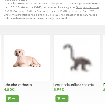
Precio, información, características e imágenes de
Cría oso polar caminando
papo 50145
referencia 50145, pertenece a las categorías
Granjas y animales
(1611),
Animales
(1508) y
Animales marinos
(190) y a la marca
Papo
(291).
Encuentra productos relacionados y de similares características a
Cría oso
polar caminando papo 50145
en "Granjas y animales".
Labrador cachorro
Lemur cola anillada con cría
P
4,50€
5,99€