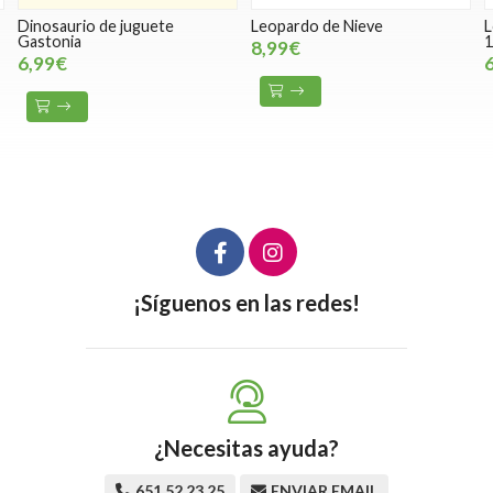
Dinosaurio de juguete
Leopardo de Nieve
L
Gastonia
1
8,99€
6,99€
¡Síguenos en las redes!
¿Necesitas ayuda?
651 52 23 25
ENVIAR EMAIL