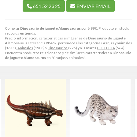
651 52 23 25
ENVIAR EMAIL
Comprar
Dinosaurio de juguete Alamosaurus
por
6,99
€
. Producto en stock,
recogida en tienda.
Precio, información, características e imágenes de
Dinosaurio de juguete
Alamosaurus
referencia 88462, pertenece a las categorías
Granjas y animales
(1611),
Animales
(1508) y
Dinosaurios
(226) y a la marca
COLLECTA
(564).
Encuentra productos relacionados y de similares características a
Dinosaurio
de juguete Alamosaurus
en "Granjas y animales".