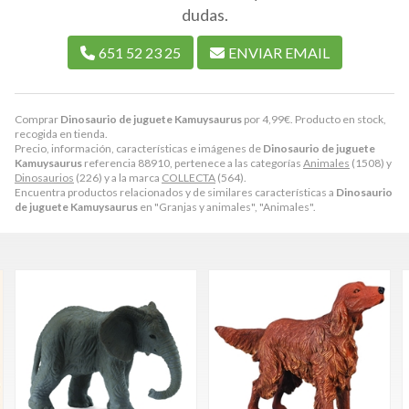
dudas.
651 52 23 25
ENVIAR EMAIL
Comprar
Dinosaurio de juguete Kamuysaurus
por
4,99
€
. Producto en stock,
recogida en tienda.
Precio, información, características e imágenes de
Dinosaurio de juguete
Kamuysaurus
referencia 88910, pertenece a las categorías
Animales
(1508) y
Dinosaurios
(226) y a la marca
COLLECTA
(564).
Encuentra productos relacionados y de similares características a
Dinosaurio
de juguete Kamuysaurus
en "Granjas y animales", "Animales".