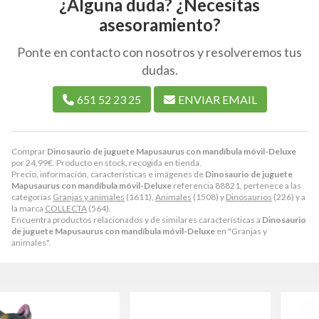
¿Alguna duda? ¿Necesitas
asesoramiento?
Ponte en contacto con nosotros y resolveremos tus
dudas.
651 52 23 25
ENVIAR EMAIL
Comprar
Dinosaurio de juguete Mapusaurus con mandíbula móvil-Deluxe
por
24,99
€
. Producto en stock, recogida en tienda.
Precio, información, características e imágenes de
Dinosaurio de juguete
Mapusaurus con mandíbula móvil-Deluxe
referencia 88821, pertenece a las
categorías
Granjas y animales
(1611),
Animales
(1508) y
Dinosaurios
(226) y a
la marca
COLLECTA
(564).
Encuentra productos relacionados y de similares características a
Dinosaurio
de juguete Mapusaurus con mandíbula móvil-Deluxe
en "Granjas y
animales".