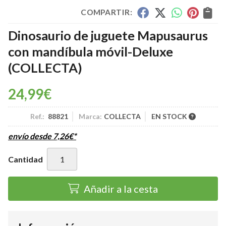
COMPARTIR:
Dinosaurio de juguete Mapusaurus
con mandíbula móvil-Deluxe
(COLLECTA)
24,99
€
Ref.:
88821
Marca:
COLLECTA
EN STOCK
envío desde
7,26
€
*
Cantidad
Añadir a la cesta