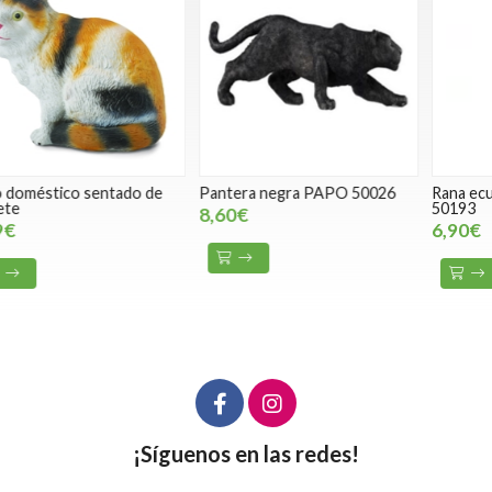
Pantera negra PAPO 50026
Rana ecuatorial roja papo
T
50193
8,60€
6,90€
¡Síguenos en las redes!