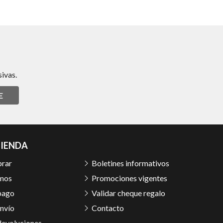
ivas.
E
TIENDA
rar
Boletines informativos
mos
Promociones vigentes
pago
Validar cheque regalo
nvío
Contacto
devoluciones