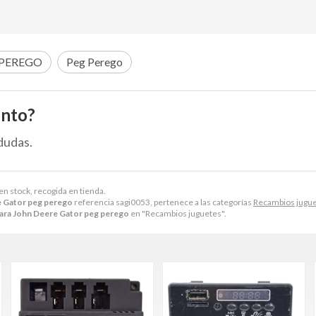
 PEREGO
Peg Perego
ento?
dudas.
en stock, recogida en tienda.
e Gator peg perego
referencia sagi0053, pertenece a las categorías
Recambios jugu
para John Deere Gator peg perego
en "Recambios juguetes".