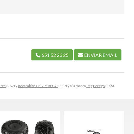
651 52 23 25
ENVIAR EMAIL
etes
(282) y
Recambios PEG PEREGO
(119) y a la marca
Peg Perego
(146).