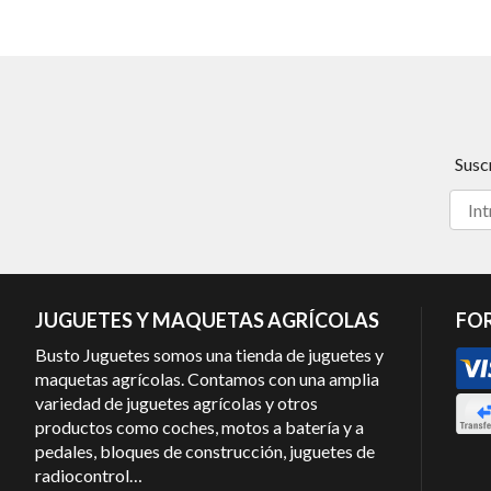
Susc
JUGUETES Y MAQUETAS AGRÍCOLAS
FO
Busto Juguetes somos una tienda de juguetes y
maquetas agrícolas. Contamos con una amplia
variedad de juguetes agrícolas y otros
productos como coches, motos a batería y a
pedales, bloques de construcción, juguetes de
radiocontrol…