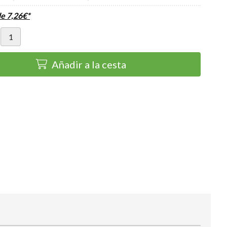
de
7,26
€
*
Añadir a la cesta