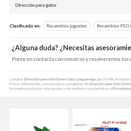
Dirección para gator
Clasificado en:
Recambios juguetes
Recambios PEG
¿Alguna duda? ¿Necesitas asesorami
Ponte en contacto con nosotros y resolveremos tus 
Comprar
Dirección para John Deere Gator peg perego
por
39,90
€
. Producto 
Precio, información, características e imágenes de
Dirección para John Deer
Encuentra productos relacionados y de similares características a
Dirección 