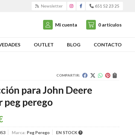
Newsletter
651 52 23 25
Mi cuenta
0
artículos
VEDADES
OUTLET
BLOG
CONTACTO
COMPARTIR:
cción para John Deere
r peg perego
€
053
Marca:
Peg Perego
EN STOCK