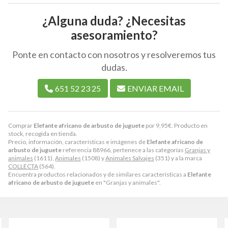
¿Alguna duda? ¿Necesitas
asesoramiento?
Ponte en contacto con nosotros y resolveremos tus
dudas.
651 52 23 25
ENVIAR EMAIL
Comprar
Elefante africano de arbusto de juguete
por
9,95
€
. Producto en
stock, recogida en tienda.
Precio, información, características e imágenes de
Elefante africano de
arbusto de juguete
referencia 88966, pertenece a las categorías
Granjas y
animales
(1611),
Animales
(1508) y
Animales Salvajes
(351) y a la marca
COLLECTA
(564).
Encuentra productos relacionados y de similares características a
Elefante
africano de arbusto de juguete
en "Granjas y animales".