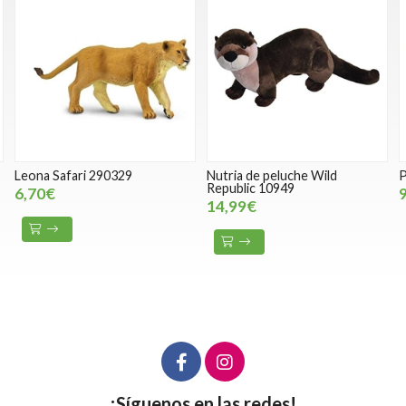
a Safari 290329
Nutria de peluche Wild
Patito X
Republic 10949
0€
9,50€
14,99€
¡Síguenos en las redes!