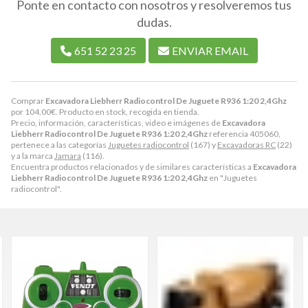
Ponte en contacto con nosotros y resolveremos tus
dudas.
651 52 23 25
ENVIAR EMAIL
Comprar
Excavadora Liebherr Radiocontrol De Juguete R936 1:20 2,4Ghz
por
104,00
€
. Producto en stock, recogida en tienda.
Precio, información, características, video e imágenes de
Excavadora
Liebherr Radiocontrol De Juguete R936 1:20 2,4Ghz
referencia 405060,
pertenece a las categorías
Juguetes radiocontrol
(167) y
Excavadoras RC
(22)
y a la marca
Jamara
(116).
Encuentra productos relacionados y de similares características a
Excavadora
Liebherr Radiocontrol De Juguete R936 1:20 2,4Ghz
en "Juguetes
radiocontrol".