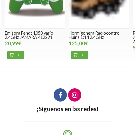
Emisora Fendt 1050 vario
Hormigonera Radiocontrol
P
2.4GHz JAMARA 412291
Huina 1:14 2.4GHz
J
2
20,99€
125,00€
¡Síguenos en las redes!