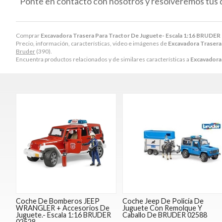
Ponte en contacto con nosotros y resolveremos tus 
Comprar
Excavadora Trasera Para Tractor De Juguete- Escala 1:16 BRUDER
Precio, información, características, video e imágenes de
Excavadora Trasera
Bruder
(390).
Encuentra productos relacionados y de similares características a
Excavadora
Coche De Bomberos JEEP
Coche Jeep De Policía De
WRANGLER + Accesorios De
Juguete Con Remolque Y
Juguete.- Escala 1:16 BRUDER
Caballo De BRUDER 02588
02528