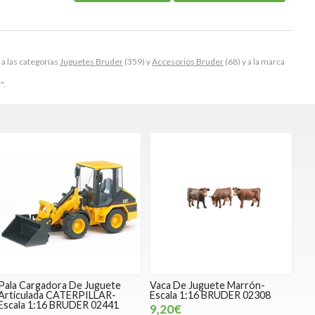
a las categorías
Juguetes Bruder
(359) y
Accesorios Bruder
(68) y a la marca
".
Pala Cargadora De Juguete
Vaca De Juguete Marrón-
Articulada CATERPILLAR-
Escala 1:16 BRUDER 02308
Escala 1:16 BRUDER 02441
9,20€