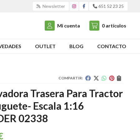
Newsletter
651 52 23 25
Mi cuenta
0
artículos
VEDADES
OUTLET
BLOG
CONTACTO
COMPARTIR:
adora Trasera Para Tractor
guete- Escala 1:16
DER 02338
€