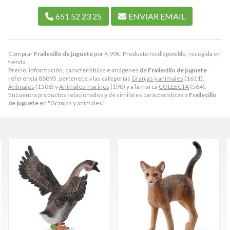
651 52 23 25
ENVIAR EMAIL
Comprar
Frailecillo de juguete
por
4,99
€
. Producto no disponible, recogida en
tienda.
Precio, información, características e imágenes de
Frailecillo de juguete
referencia 88895, pertenece a las categorías
Granjas y animales
(1611),
Animales
(1508) y
Animales marinos
(190) y a la marca
COLLECTA
(564).
Encuentra productos relacionados y de similares características a
Frailecillo
de juguete
en "Granjas y animales".