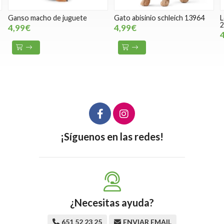
Ganso macho de juguete
Gato abisinio schleich 13964
L
2
4,99€
4,99€
¡Síguenos en las redes!
¿Necesitas ayuda?
651 52 23 25
ENVIAR EMAIL