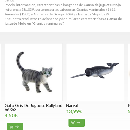
tienda.
Precio, información, características e imágenes de
Ganso de juguete Mojo
referencia 381039, pertenece a las categorías
Granjas y animales
(1611),
Animales
(1508) y
Animales de Granja
(404) y a la marca
Mojo
(329).
Encuentra productos relacionados y de similares características a
Ganso de
juguete Mojo
en "Granjas y animales".
Gato Gris De Juguete Bullyland
Narval
P
66363
13,99€
4,50€