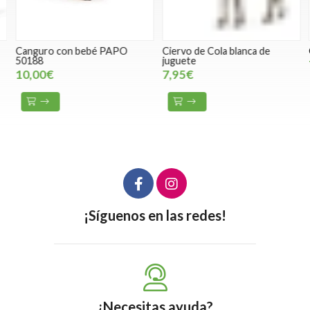
Canguro con bebé PAPO
Ciervo de Cola blanca de
O
50188
juguete
10,00€
7,95€
¡Síguenos en las redes!
¿Necesitas ayuda?