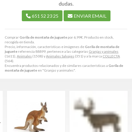
dudas.
651 52 23 25
ENVIAR EMAIL
Comprar
Gorila de montaña de juguete
por
6,99
€
. Producto en stock,
recogida en tienda.
Precio, información, características e imágenes de
Gorila de montaña de
juguete
referencia 88899, pertenece a las categorías
Granjas y animales
(1611),
Animales
(1508) y
Animales Salvajes
(351) y a la marca
COLLECTA
(564).
Encuentra productos relacionados y de similares características a
Gorila de
montaña de juguete
en "Granjas y animales".