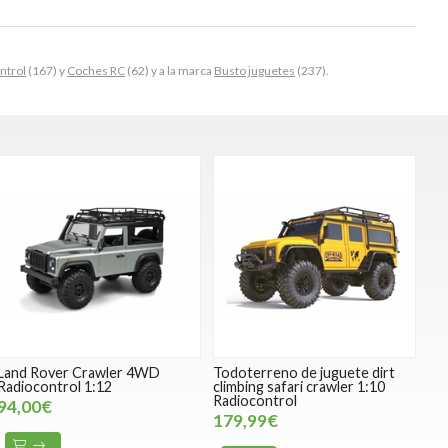
ntrol
(167) y
Coches RC
(62) y a la marca
Busto juguetes
(237).
Land Rover Crawler 4WD
Todoterreno de juguete dirt
Radiocontrol 1:12
climbing safari crawler 1:10
Radiocontrol
94,00€
179,99€