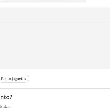
Busto juguetes
ento?
dudas.