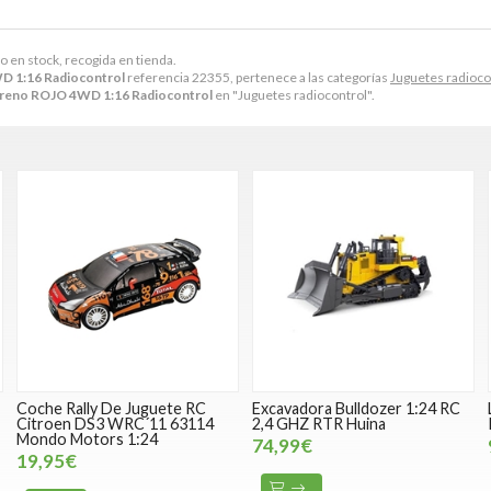
o en stock, recogida en tienda.
D 1:16 Radiocontrol
referencia 22355, pertenece a las categorías
Juguetes radioco
rreno ROJO 4WD 1:16 Radiocontrol
en "Juguetes radiocontrol".
Coche Rally De Juguete RC
Excavadora Bulldozer 1:24 RC
a
Citroen DS3 WRC´11 63114
2,4 GHZ RTR Huina
Mondo Motors 1:24
74,99€
19,95€