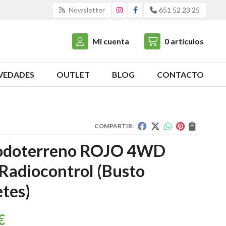
Newsletter
651 52 23 25
Mi cuenta
0
artículos
VEDADES
OUTLET
BLOG
CONTACTO
COMPARTIR:
todoterreno ROJO 4WD
 Radiocontrol
(Busto
tes)
€