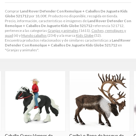
Comprar
Land Rover Defender Con Remolque + Caballos De Juguete Kids
Globe 521712
por
18,00
€
. Producto no disponible, recogida en tienda.
Precio, información, características e imágenes de
Land Rover Defender Con
Remolque + Caballos De Juguete Kids Globe 521712
referencia 521712,
pertenece a las categorías
Granjas y animales
(1611),
Coches, remolques y
quad
(6) y
Mundo caballos
(234) y a la marca
Kids Globe
(52).
Encuentra productos relacionados y de similares características a
Land Rover
Defender Con Remolque + Caballos De Juguete Kids Globe 521712
en
"Granjas y animales".
Caballo Gypsy Vanner de
Caribú o Reno de bosque de
C