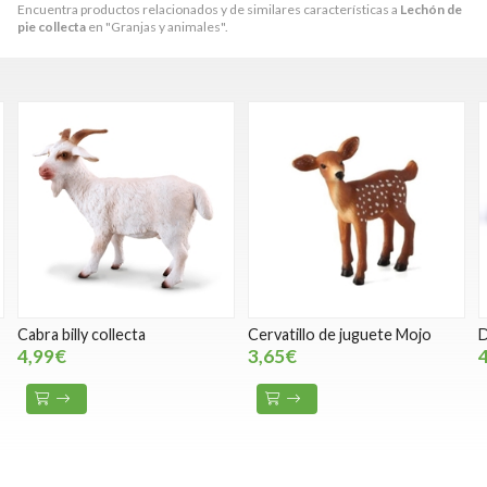
Encuentra productos relacionados y de similares características a
Lechón de
pie collecta
en "Granjas y animales".
Cabra billy collecta
Cervatillo de juguete Mojo
D
4,99€
3,65€