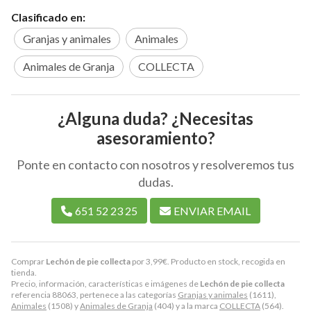
Clasificado en:
Granjas y animales
Animales
Animales de Granja
COLLECTA
¿Alguna duda? ¿Necesitas
asesoramiento?
Ponte en contacto con nosotros y resolveremos tus
dudas.
651 52 23 25
ENVIAR EMAIL
Comprar
Lechón de pie collecta
por
3,99
€
. Producto en stock, recogida en
tienda.
Precio, información, características e imágenes de
Lechón de pie collecta
referencia 88063, pertenece a las categorías
Granjas y animales
(1611),
Animales
(1508) y
Animales de Granja
(404) y a la marca
COLLECTA
(564).