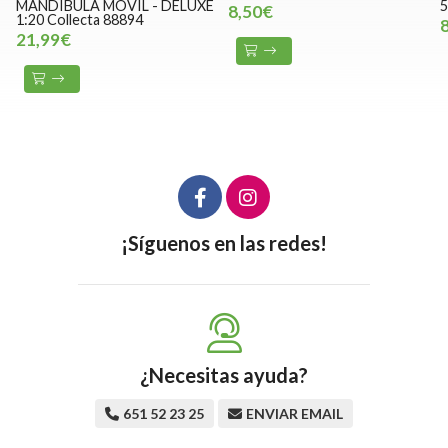
MANDIBULA MOVIL - DELUXE
5
8,50€
1:20 Collecta 88894
21,99€
¡Síguenos en las redes!
¿Necesitas ayuda?
651 52 23 25
ENVIAR EMAIL