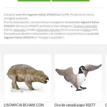
Comprar
León De Juguete Safari 290229
por
6,90
€
. Producto en stock,
recogida en tienda.
Precio, información, características e imágenes de
León De Juguete Safari
290229
referencia 290229, pertenece a las categorías
Granjas y animales
(1611),
Animales
(1508) y
Animales Salvajes
(351) y a la marca
Safari
(197).
Encuentra productos relacionados y de similares características a
León De
Juguete Safari 290229
en "Granjas y animales".
LISOWICIA BOJANI CON
Oca de canadá papo 50277
O