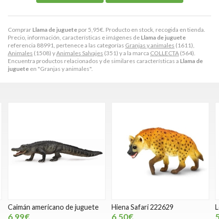
Comprar
Llama de juguete
por
5,95
€
. Producto en stock, recogida en tienda.
Precio, información, características e imágenes de
Llama de juguete
referencia 88991, pertenece a las categorías
Granjas y animales
(1611),
Animales
(1508) y
Animales Salvajes
(351) y a la marca
COLLECTA
(564).
Encuentra productos relacionados y de similares características a
Llama de
juguete
en "Granjas y animales".
Caimán americano de juguete
Hiena Safari 222629
L
6,99€
6,50€