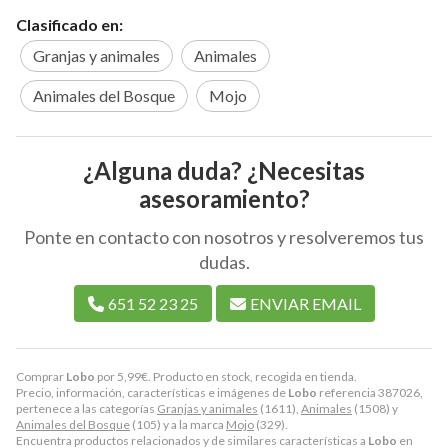
Clasificado en:
Granjas y animales
Animales
Animales del Bosque
Mojo
¿Alguna duda? ¿Necesitas
asesoramiento?
Ponte en contacto con nosotros y resolveremos tus
dudas.
651 52 23 25
ENVIAR EMAIL
Comprar
Lobo
por
5,99
€
. Producto en stock, recogida en tienda.
Precio, información, características e imágenes de
Lobo
referencia 387026,
pertenece a las categorías
Granjas y animales
(1611),
Animales
(1508) y
Animales del Bosque
(105) y a la marca
Mojo
(329).
Encuentra productos relacionados y de similares características a
Lobo
en