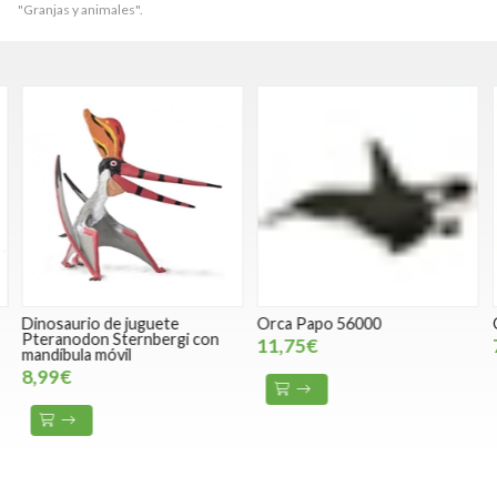
"Granjas y animales".
Dinosaurio de juguete
Orca Papo 56000
O
Pteranodon Sternbergi con
11,75€
mandíbula móvil
8,99€