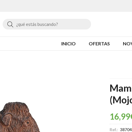
Buscar
INICIO
OFERTAS
NO
Mamu
(Moj
16,99
Ref.:
38704