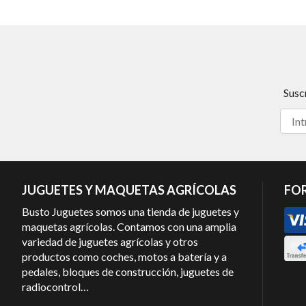
Susc
JUGUETES Y MAQUETAS AGRÍCOLAS
FO
Busto Juguetes somos una tienda de juguetes y
maquetas agrícolas. Contamos con una amplia
variedad de juguetes agrícolas y otros
productos como coches, motos a batería y a
pedales, bloques de construcción, juguetes de
radiocontrol…