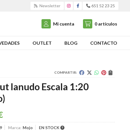
Newsletter
651 52 23 25
Mi cuenta
0
artículos
VEDADES
OUTLET
BLOG
CONTACTO
COMPARTIR:
t lanudo Escala 1:20
o)
€
9
Marca:
Mojo
EN STOCK