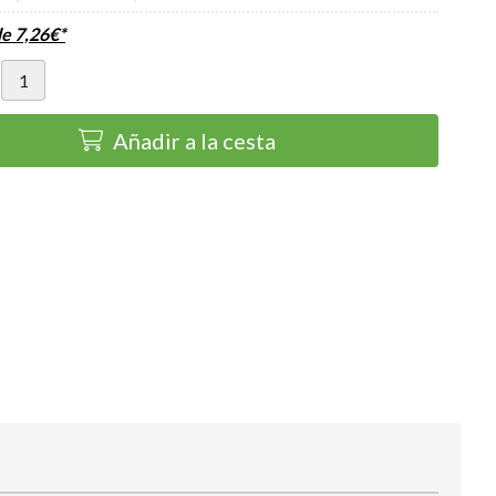
de
7,26
€
*
Añadir a la cesta