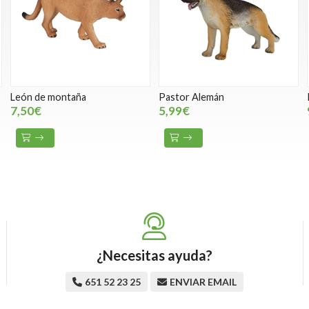
León de montaña
Pastor Alemán
7,50€
5,99€
¿Necesitas ayuda?
651 52 23 25
ENVIAR EMAIL