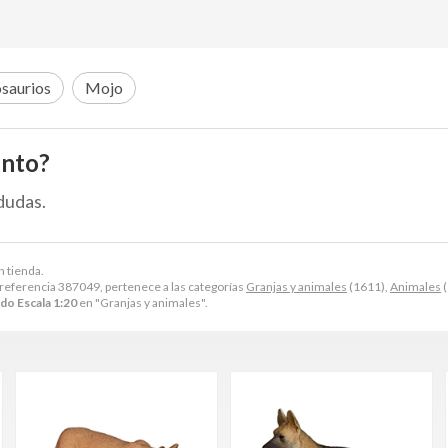
saurios
Mojo
ento?
dudas.
n tienda.
referencia 387049, pertenece a las categorías
Granjas y animales
(1611),
Animales
(
do Escala 1:20
en "Granjas y animales".