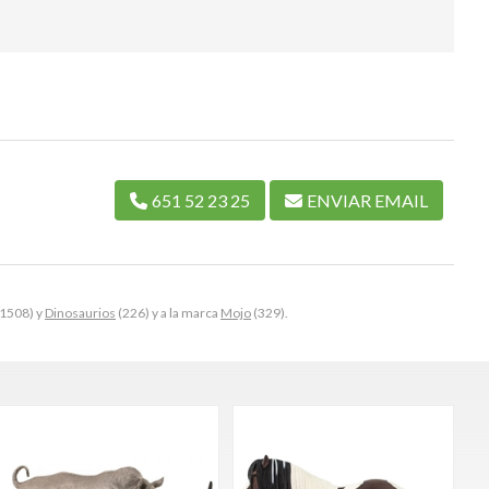
651 52 23 25
ENVIAR EMAIL
1508) y
Dinosaurios
(226) y a la marca
Mojo
(329).