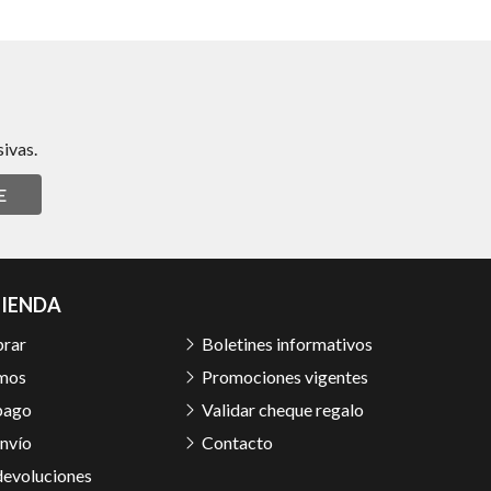
ivas.
E
TIENDA
rar
Boletines informativos
mos
Promociones vigentes
pago
Validar cheque regalo
nvío
Contacto
devoluciones