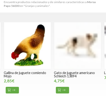
Encuentra productos relacionados y de similares características a
Morsa
Papo 56030
en "Granjas y animales".
Gallina de juguete comiendo
Gato de juguete americano
L
Mojo
Schleich 13894
2,85€
4,75€