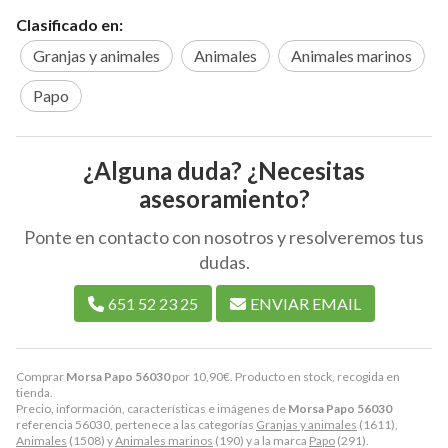
Clasificado en:
Granjas y animales
Animales
Animales marinos
Papo
¿Alguna duda? ¿Necesitas
asesoramiento?
Ponte en contacto con nosotros y resolveremos tus
dudas.
651 52 23 25
ENVIAR EMAIL
Comprar
Morsa Papo 56030
por
10,90
€
. Producto en stock, recogida en
tienda.
Precio, información, características e imágenes de
Morsa Papo 56030
referencia 56030, pertenece a las categorías
Granjas y animales
(1611),
Animales
(1508) y
Animales marinos
(190) y a la marca
Papo
(291).