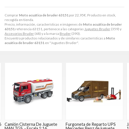
Comprar
Moto acuática de bruder 63151
por
22,95
€
. Producto en stock,
recogida en tienda.
Precio, información, características e imágenes de
Moto acuática de bruder
63151
referencia 63151, pertenece a las categorías
Juguetes Bruder
(359) y
Accesorios Bruder
(68) y a la marca
Bruder
(390).
Encuentra productos relacionados y de similares características a
Moto
acuática de bruder 63151
en "Juguetes Bruder".
6
Camión Cisterna De Juguete
Furgoneta de Reparto UPS
J
MAN TGS .- Escala 1:16
Mercedes Benz de juguete
1