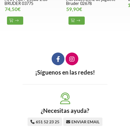
BRUDER 03775
Bruder 02678
74,50€
59,90€
¡Síguenos en las redes!
¿Necesitas ayuda?
651 52 23 25
ENVIAR EMAIL