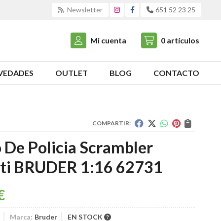
Newsletter
651 52 23 25
Mi cuenta
0
artículos
VEDADES
OUTLET
BLOG
CONTACTO
COMPARTIR:
 De Policia Scrambler
ti BRUDER 1:16 62731
€
Marca:
Bruder
EN STOCK