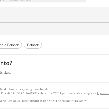
ncia Bruder
Bruder
ento?
dudas.
 Producto en stock, recogida en tienda.
r Ducati BRUDER 1:16 62731
referencia 62731, pertenece a las categorías
Juguetes
licia Scrambler Ducati BRUDER 1:16 62731
en "Juguetes Bruder".