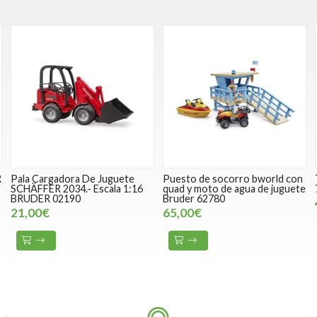
R
Pala Cargadora De Juguete
Puesto de socorro bworld con
SCHÄFFER 2034.- Escala 1:16
quad y moto de agua de juguete
BRUDER 02190
Bruder 62780
21,00€
65,00€