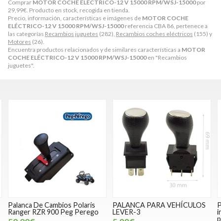
Comprar
MOTOR COCHE ELÉCTRICO-12 V 15000 RPM/WSJ-15000
por
29,99
€
. Producto en stock, recogida en tienda.
Precio, información, características e imágenes de
MOTOR COCHE
ELÉCTRICO-12 V 15000 RPM/WSJ-15000
referencia CBA 86, pertenece a
las categorías
Recambios juguetes
(282),
Recambios coches eléctricos
(155) y
Motores
(26).
Encuentra productos relacionados y de similares características a
MOTOR
COCHE ELÉCTRICO-12 V 15000 RPM/WSJ-15000
en "Recambios
juguetes".
Palanca De Cambios Polaris
PALANCA PARA VEHÍCULOS
P
Ranger RZR 900 Peg Perego
LEVER-3
i
p