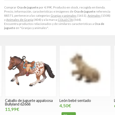
Comprar
Oca de juguete
por
4,99
€
. Producto en stock, recogida en tienda.
Precio, información, características e imágenes de
Oca de juguete
referencia
88571, pertenece a las categorías
Granjas y animales
(1611),
Animales
(1508)
y
Animales de Granja
(404) y a la marca
COLLECTA
(564).
Encuentra productos relacionados y de similares características a
Oca de
juguete
en "Granjas y animales".
Caballo de juguete appaloosa
León bebé sentado
L
Bullyland 62668
4,50€
11,99€