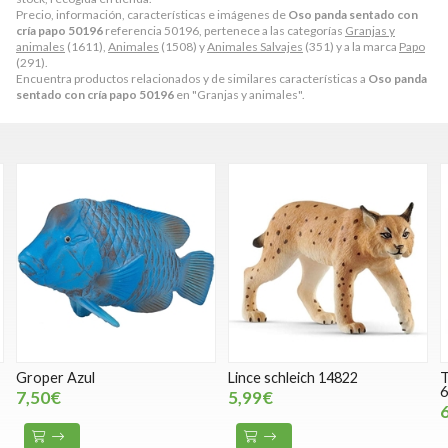
Precio, información, características e imágenes de
Oso panda sentado con
cría papo 50196
referencia 50196, pertenece a las categorías
Granjas y
animales
(1611),
Animales
(1508) y
Animales Salvajes
(351) y a la marca
Papo
(291).
Encuentra productos relacionados y de similares características a
Oso panda
sentado con cría papo 50196
en "Granjas y animales".
Groper Azul
Lince schleich 14822
T
6
7,50€
5,99€