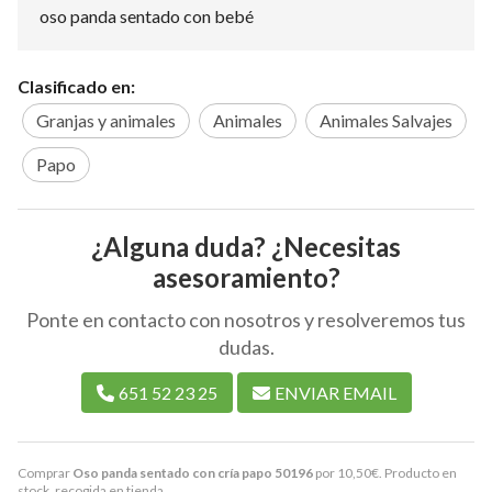
oso panda sentado con bebé
Clasificado en:
Granjas y animales
Animales
Animales Salvajes
Papo
¿Alguna duda? ¿Necesitas
asesoramiento?
Ponte en contacto con nosotros y resolveremos tus
dudas.
651 52 23 25
ENVIAR EMAIL
Comprar
Oso panda sentado con cría papo 50196
por
10,50
€
. Producto en
stock, recogida en tienda.