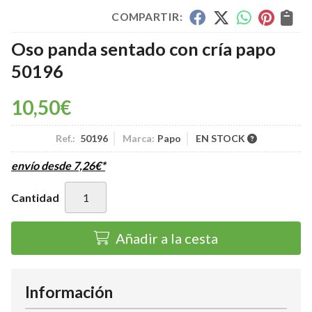
COMPARTIR:
Oso panda sentado con cría papo
50196
10,50
€
Ref.:
50196
Marca:
Papo
EN STOCK
envío desde
7,26
€
*
Cantidad
Añadir a la cesta
Información