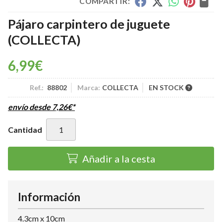
COMPARTIR:
Pájaro carpintero de juguete
(COLLECTA)
6,99
€
Ref.:
88802
Marca:
COLLECTA
EN STOCK
envío desde
7,26
€
*
Cantidad
Añadir a la cesta
Información
4.3cm x 10cm