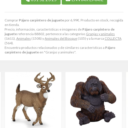
Comprar
Pájaro carpintero de juguete
por
6,99
€
. Producto en stock, recogida
en tienda.
Precio, información, características e imágenes de
Pájaro carpintero de
juguete
referencia 88802, pertenece a las categorías
Granjas y animales
(1611),
Animales
(1508) y
Animales del Bosque
(105) y a la marca
COLLECTA
(564).
Encuentra productos relacionados y de similares características a
Pájaro
carpintero de juguete
en "Granjas y animales".