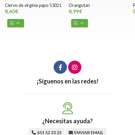
Ciervo de virginia papo 53021
Orangutan
P
8,60€
8,99€
¡Síguenos en las redes!
¿Necesitas ayuda?
651 52 23 25
ENVIAR EMAIL