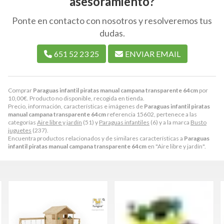
asesoramiento?
Ponte en contacto con nosotros y resolveremos tus
dudas.
651 52 23 25
ENVIAR EMAIL
Comprar
Paraguas infantil piratas manual campana transparente 64cm
por
10,00
€
. Producto no disponible, recogida en tienda.
Precio, información, características e imágenes de
Paraguas infantil piratas
manual campana transparente 64cm
referencia 15602, pertenece a las
categorías
Aire libre y jardín
(51) y
Paraguas infantiles
(6) y a la marca
Busto
juguetes
(237).
Encuentra productos relacionados y de similares características a
Paraguas
infantil piratas manual campana transparente 64cm
en "Aire libre y jardín".