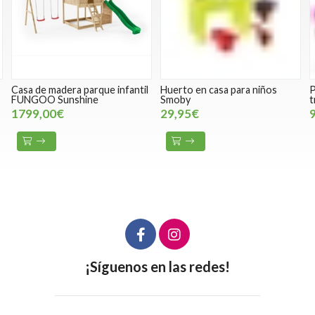
Casa de madera parque infantil
Huerto en casa para niños
P
FUNGOO Sunshine
Smoby
t
1799,00€
29,95€
¡Síguenos en las redes!